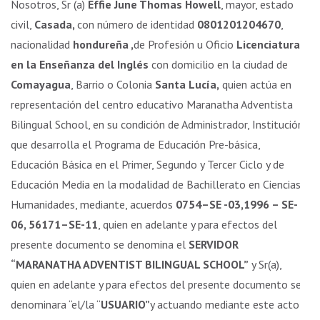
Nosotros, Sr (a)
Effie June Thomas Howell
, mayor, estado
civil,
Casada,
con número de identidad
0801201204670
,
nacionalidad
hondureña ,
de Profesión u Oficio
Licenciatura
en la Enseñanza del Inglés
con domicilio en la ciudad de
Comayagua
, Barrio o Colonia
Santa Lucía,
quien actúa en
representación del centro educativo Maranatha Adventista
Bilingual School, en su condición de Administrador, Institución
que desarrolla el Programa de Educación Pre-básica,
Educación Básica en el Primer, Segundo y Tercer Ciclo y de
Educación Media en la modalidad de Bachillerato en Ciencias y
Humanidades, mediante, acuerdos
0754–SE -03,1996 – SE-
06, 56171–SE-11
, quien en adelante y para efectos del
presente documento se denomina el
SERVIDOR
“MARANATHA ADVENTIST BILINGUAL SCHOOL”
y Sr(a),
quien en adelante y para efectos del presente documento se
denominara “el/la “
USUARIO”
y actuando mediante este acto